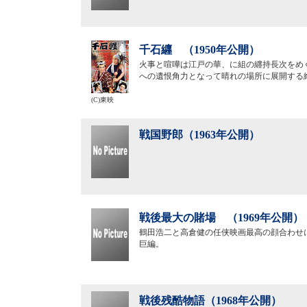
千石纒 （1950年公開）
火事と喧嘩は江戸の華、に組の纒持長次をめ
への遺恨角力となって晴れの場所に展開する
(C)東映
戦国野郎（1963年公開）
戦後最大の賭場 （1969年公開）
鶴田浩二と高倉健の任侠映画最高の顔合わせ
巨編。
戦後残酷物語（1968年公開）