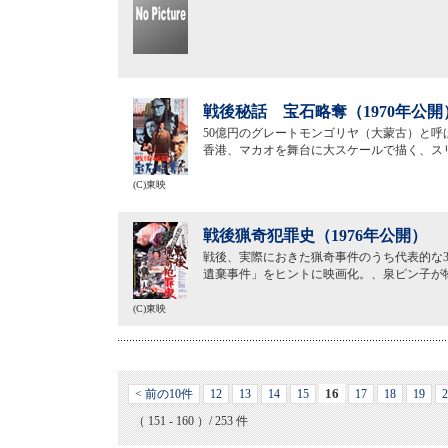
戦後秘話 宝石略奪（1970年公開
50億円のグレートモンゴリヤ（大蒙古）と
香港、マカオを舞台に大スケールで描く、ス
(C)東映
戦後猟奇犯罪史（1976年公開）
戦後、実際におきた猟奇事件のうち代表的な
遺棄事件」をヒントに映画化。、泉ピン子が
(C)東映
16
< 前の10件
12
13
14
15
17
18
19
2
（ 151 - 160 ）/ 253 件