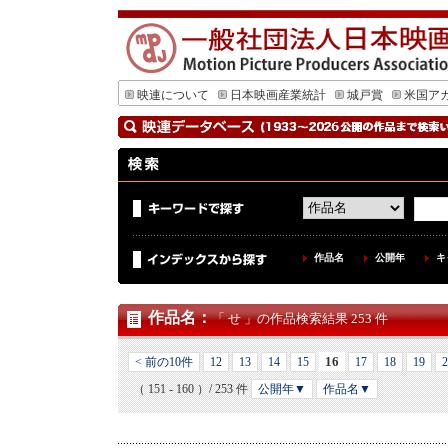
映連について
日本映画産業統計
城戸賞
米国ア
作品名
公開年
キ
作品名
：
「 せ 」の作品検索結果 253 件
16
< 前の10件
12
13
14
15
17
18
19
2
（ 151 - 160 ）/ 253 件
公開年▼
作品名▼