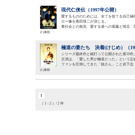
現代仁侠伝（1997年公開）
愛するもののためには、全てを捨てる自己犠
ロー像を奥田瑛二が演じる。
裏社会との相克、愛する者への葛藤と情念、
(C)東映
極道の妻たち 決着(けじめ）（19
シリーズ最終作と銘打って公開された第10作
主演は、「愛した男が極道だった」という忘
ファンを圧倒してきた「姐さん」こと岩下志
(C)東映
1
（ 1 - 2 ）/ 2 件