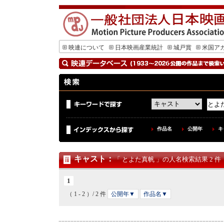
映連について
日本映画産業統計
城戸賞
米国ア
作品名
公開年
キ
キャスト
：
「 とよた真帆 」の人名検索結果 2 件
1
（ 1 - 2 ）/ 2 件
公開年▼
作品名▼