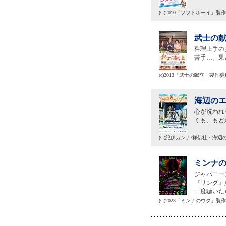
(C)2010「ソフトボーイ」製
武士の献
料理上手の
苦手…。果
(c)2013「武士の献立」製作
海辺のエ
心が洗われ
くも、もど
(C)紀伊カンナ/祥伝社・海
ミンナの
ジャパニー
『リング』
一度聴いた
(C)2023「ミンナのウタ」製