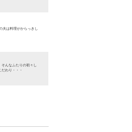
りの夫は料理がからっきし
。そんなふたりの初々し
こだわり・・・