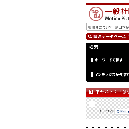
映連について
日本映
キャスト
：
「 は
1
（ 1 - 7 ）/ 7 件
公開年