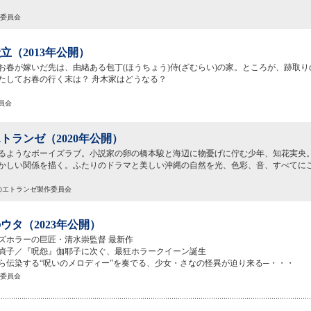
作委員会
立（2013年公開）
お春が嫁いだ先は、由緒ある包丁(ほうちょう)侍(ざむらい)の家。ところが、跡取
たしてお春の行く末は？ 舟木家はどうなる？
委員会
トランゼ（2020年公開）
るようなボーイズラブ。小説家の卵の橋本駿と海辺に物憂げに佇む少年、知花実央
かしい関係を描く。ふたりのドラマと美しい沖縄の自然を光、色彩、音、すべてに
辺のエトランゼ製作委員会
ウタ（2023年公開）
ズホラーの巨匠・清水崇監督 最新作
貞子／『呪怨』伽耶子に次ぐ、最狂ホラークイーン誕生
ら伝染する“呪いのメロディー”を奏でる、少女・さなの怪異が迫り来る─・・・
作委員会