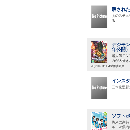
殺された
あのスチュ
る！
デジモン
年公開
超人気ＴＶ
カが大好き
(C)2006 DSTM製作委員会
インスタ
三木聡監督
ソフトボ
将来に期待
ル！≪県内