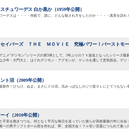
スチュワーデス 白か黒か（1959年公開）
ワーデスは・・・・何処で、誰に、どんな殺され方をしたのか・・・・真実を語れ
セイバーズ ＴＨＥ ＭＯＶＩＥ 究極パワー！バーストモード
）
アニメ“デジモン”シリーズの第5弾として、3年ぶりのＴＶ放送となったシリーズ最新
な少年・大門大と、はぐれデジモン・アグモンが、ケンカを通して意気投合。デジ
ント沼（2009年公開）
最新作！ひらけ、ぬま。まさにドロ沼。沈みっぱなしのジリ貧ＯＬにとてつもない
ーイ（2010年公開）
と不安を抱きつつも、何となく平凡な毎日を送っていた彼らが高校最後の年に出会
唯一の男子ソフトボール部を作れば、即、全国大会！？≫甘い言葉につられて集っ