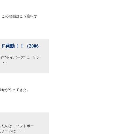
！この映画はこう絶叫す
発動！！（2006
作“セイバーズ”は、ケン
・・・
幸せがやってきた。
ったのは…ソフトボー
たチームは・・・