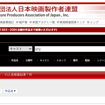
画産業統計
城戸賞
米国アカデミー賞
映画関連団体リンク
トップ
作品名
公開年
キャスト
スタッフ
製作
配給
シリー
な 」の人名検索結果 7 件
▼
作品名▼