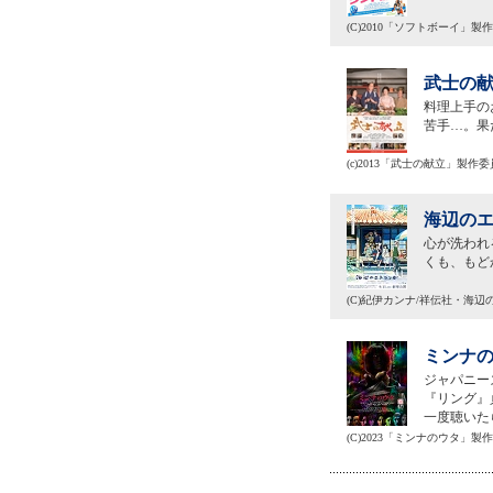
(C)2010「ソフトボーイ」製
武士の献
料理上手の
苦手…。果
(c)2013「武士の献立」製作
海辺のエ
心が洗われ
くも、もど
(C)紀伊カンナ/祥伝社・海
ミンナの
ジャパニー
『リング』
一度聴いた
(C)2023「ミンナのウタ」製