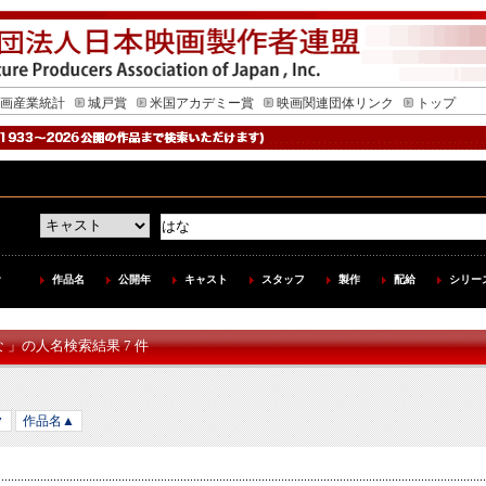
画産業統計
城戸賞
米国アカデミー賞
映画関連団体リンク
トップ
作品名
公開年
キャスト
スタッフ
製作
配給
シリー
な 」の人名検索結果 7 件
▼
作品名▲