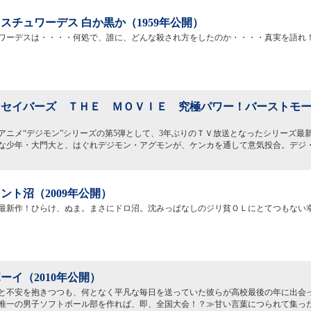
スチュワーデス 白か黒か（1959年公開）
ワーデスは・・・・何処で、誰に、どんな殺され方をしたのか・・・・真実を語れ
セイバーズ ＴＨＥ ＭＯＶＩＥ 究極パワー！バーストモード
）
アニメ“デジモン”シリーズの第5弾として、3年ぶりのＴＶ放送となったシリーズ最新
な少年・大門大と、はぐれデジモン・アグモンが、ケンカを通して意気投合。デジ
ント沼（2009年公開）
最新作！ひらけ、ぬま。まさにドロ沼。沈みっぱなしのジリ貧ＯＬにとてつもない
ーイ（2010年公開）
と不安を抱きつつも、何となく平凡な毎日を送っていた彼らが高校最後の年に出会
唯一の男子ソフトボール部を作れば、即、全国大会！？≫甘い言葉につられて集っ