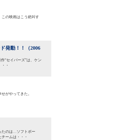
！この映画はこう絶叫す
発動！！（2006
作“セイバーズ”は、ケン
・・・
幸せがやってきた。
ったのは…ソフトボー
たチームは・・・