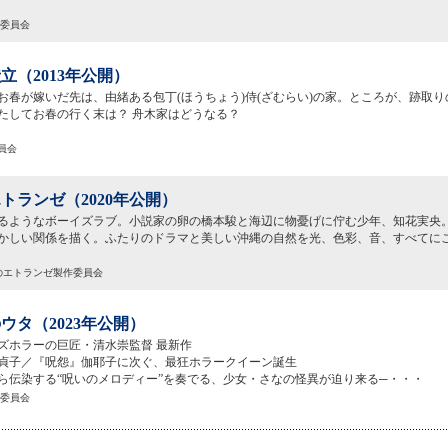
作委員会
立（2013年公開）
お春が嫁いだ先は、由緒ある包丁(ほうちょう)侍(ざむらい)の家。ところが、跡取
たしてお春の行く末は？ 舟木家はどうなる？
委員会
トランゼ（2020年公開）
るようなボーイズラブ。小説家の卵の橋本駿と海辺に物憂げに佇む少年、知花実央
かしい関係を描く。ふたりのドラマと美しい沖縄の自然を光、色彩、音、すべてに
辺のエトランゼ製作委員会
ウタ（2023年公開）
ズホラーの巨匠・清水崇監督 最新作
貞子／『呪怨』伽耶子に次ぐ、最狂ホラークイーン誕生
ら伝染する“呪いのメロディー”を奏でる、少女・さなの怪異が迫り来る─・・・
作委員会