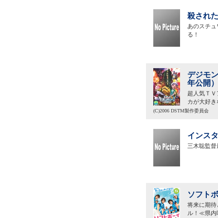
殺された
あのスチュ
る！
デジモン
年公開
超人気ＴＶ
カが大好き
(C)2006 DSTM製作委員会
インスタ
三木聡監督
ソフトボ
将来に期待
ル！≪県内