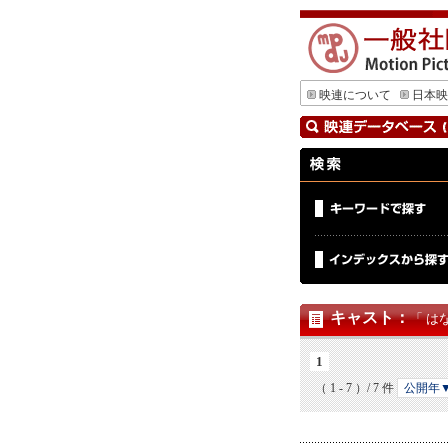
映連について
日本映
キャスト
：
「 は
1
（ 1 - 7 ）/ 7 件
公開年