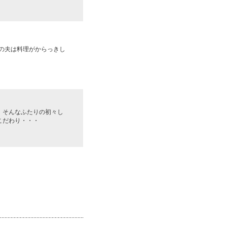
りの夫は料理がからっきし
。そんなふたりの初々し
こだわり・・・