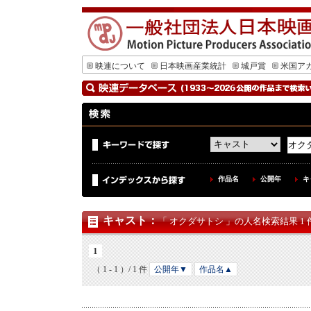
映連について
日本映画産業統計
城戸賞
米国ア
作品名
公開年
キ
キャスト
：
「 オクダサトシ 」の人名検索結果 1 
1
（ 1 - 1 ）/ 1 件
公開年▼
作品名▲