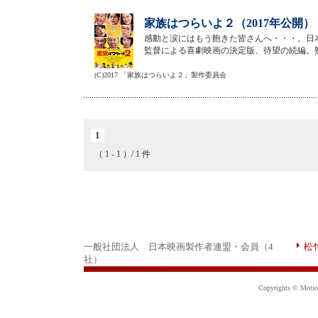
家族はつらいよ２（2017年公開）
感動と涙にはもう飽きた皆さんへ・・・。日
監督による喜劇映画の決定版、待望の続編。
(C)2017 「家族はつらいよ２」製作委員会
1
（ 1 - 1 ）/ 1 件
一般社団法人 日本映画製作者連盟・会員（4
松
社）
Copyrights © Motion 