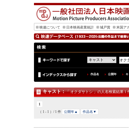
映連について
日本映画産業統計
城戸賞
米国ア
作品名
公開年
キ
キャスト
：
「 オクダサトシ 」の人名検索結果 1 
1
（ 1 - 1 ）/ 1 件
公開年▲
作品名▼