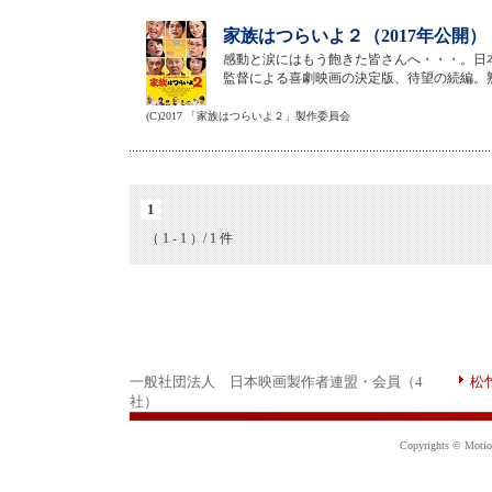
家族はつらいよ２（2017年公開）
感動と涙にはもう飽きた皆さんへ・・・。日
監督による喜劇映画の決定版、待望の続編。
(C)2017 「家族はつらいよ２」製作委員会
1
（ 1 - 1 ）/ 1 件
一般社団法人 日本映画製作者連盟・会員（4
松
社）
Copyrights © Motion 