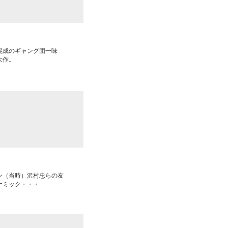
混成のギャング団一味
大作。
ン（当時）沢村忠らの友
ナミック・・・