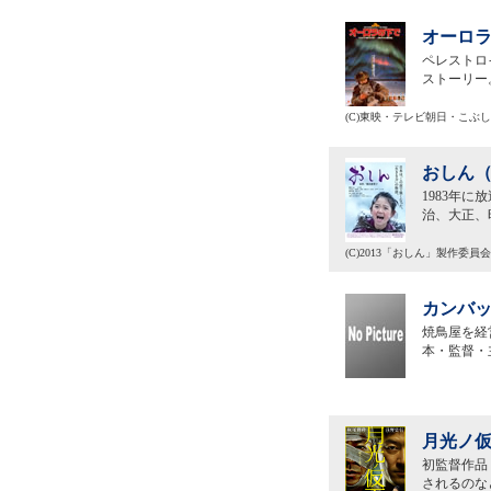
オーロラ
ペレストロ
ストーリー
(C)東映・テレビ朝日・こぶ
おしん（
1983年
治、大正、
(C)2013「おしん」製作委員会
カンバッ
焼鳥屋を経
本・監督・
月光ノ仮
初監督作品
されるのな