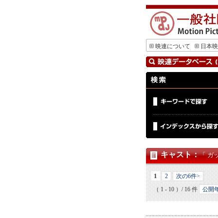
映連について
日本映
キャスト
：
「 ガ
1
2
次の6件>
（ 1 - 10 ）/ 16 件
公開