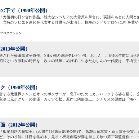
の下で（1990年公開）
イカ後初の日ソ合作作品。雄大なシベリアの大雪原を舞台に、実話をもとに人間と
。当時のソビエト連邦を代表する俳優らが出演し、極寒のシベリアロケに3年を費や
しプロダクション
2013年公開）
に放送された橋田壽賀子原作、NHK 朝の連続テレビ小説「おしん」。約100年前に山
昭和という激動の時代を、数々の試練にめげずに生きたおしんの一代記は、平均視
ク（1990年公開）
営する元世界チャンピオンのボクサーが、息子のためにカンバックする姿を描く。
主演は元ボクサーの俳優・ガッツ石松。原作は阿部譲二。シナリオの原案は「海へ
面（2012年公開）
『板尾創路の脱獄王』(2010年1月16日劇場公開)で、第29回藤本賞・新人賞を受賞
ど、その才能に注目を集める、鬼才・板尾創路が満を持して放つ第二弾監督作・・