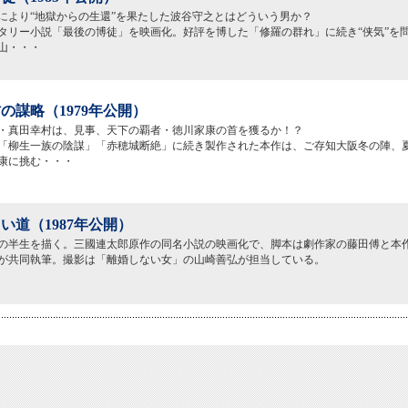
により“地獄からの生還”を果たした波谷守之とはどういう男か？
タリー小説「最後の博徒」を映画化。好評を博した「修羅の群れ」に続き“侠気”を
山・・・
の謀略（1979年公開）
・真田幸村は、見事、天下の覇者・徳川家康の首を獲るか！？
「柳生一族の陰謀」「赤穂城断絶」に続き製作された本作は、ご存知大阪冬の陣、
康に挑む・・・
い道（1987年公開）
の半生を描く。三國連太郎原作の同名小説の映画化で、脚本は劇作家の藤田傅と本
が共同執筆。撮影は「離婚しない女」の山崎善弘が担当している。