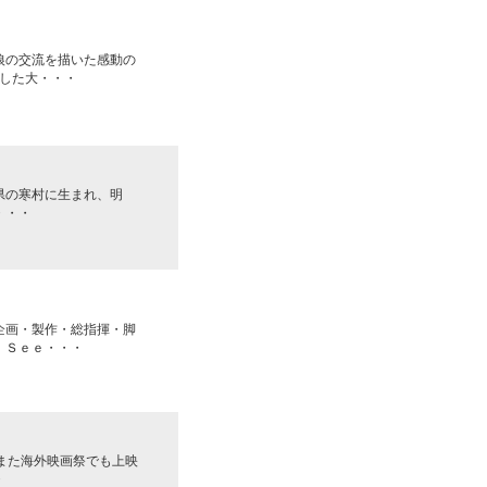
狼の交流を描いた感動の
した大・・・
形県の寒村に生まれ、明
・・・
企画・製作・総指揮・脚
 Ｓｅｅ・・・
、また海外映画祭でも上映
・