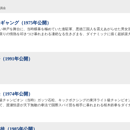
委員会
ギャング（1975年公開）
い神戸を舞台に、当時横暴を極めていた進駐軍、悪徳三国人を震えあがらせた男女
限りの情熱を叩きつけ暴れまわる凄絶なる生きざまを、ダイナミックに描く超娯楽
（1991年公開）
（1974年公開）
級チャンピオン（当時）ガッツ石松、キックボクシングの東洋ライト級チャンピオ
て、渡瀬恒彦が天下無敵の拳法で国際スパイ団を相手に暴れまわる桜木鉄拳をダイ
徒（1985年公開）