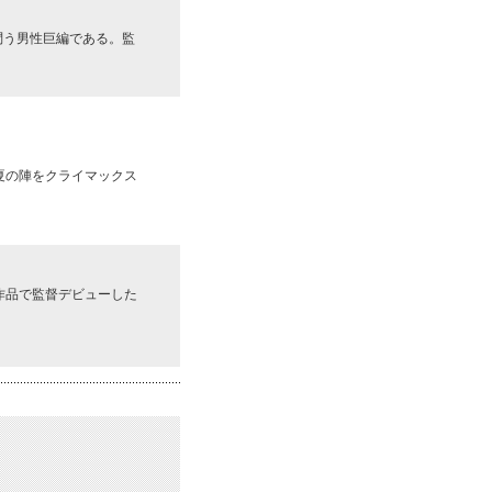
問う男性巨編である。監
夏の陣をクライマックス
作品で監督デビューした