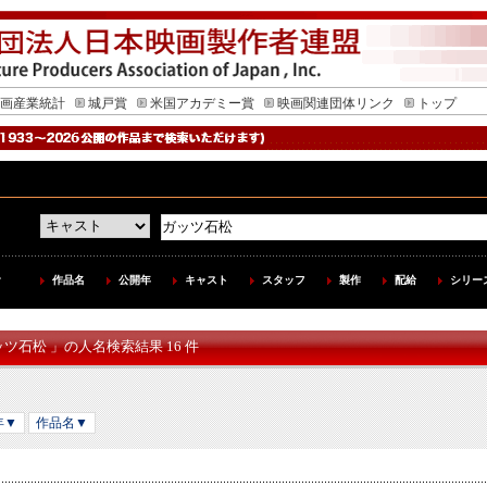
画産業統計
城戸賞
米国アカデミー賞
映画関連団体リンク
トップ
作品名
公開年
キャスト
スタッフ
製作
配給
シリー
ッツ石松 」の人名検索結果 16 件
年▼
作品名▼