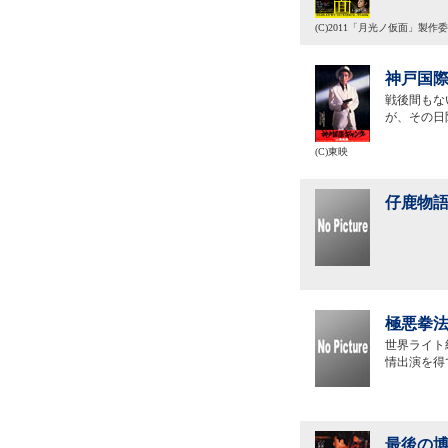
(C)2011「月光ノ仮面」製作
神戸国際
戦後間もな
が、その日
(C)東映
仔鹿物語
極悪拳法
世界ライト
情出演を得
最後の博