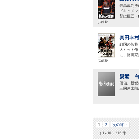
最高裁判決
ドキュメン
督は巨匠・
(C)東映
真田幸村
戦国の智将
大ヒット作
に、徳川家
(C)東映
親鸞 白
僧侶、親鸞
三國連太郎
1
2
次の6件>
（ 1 - 10 ）/ 16 件