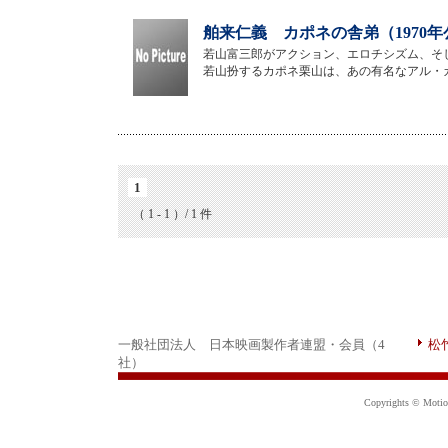
舶来仁義 カポネの舎弟（1970年
若山富三郎がアクション、エロチシズム、そ
若山扮するカポネ栗山は、あの有名なアル・
1
（ 1 - 1 ）/ 1 件
一般社団法人 日本映画製作者連盟・会員（4
松
社）
Copyrights © Motion 