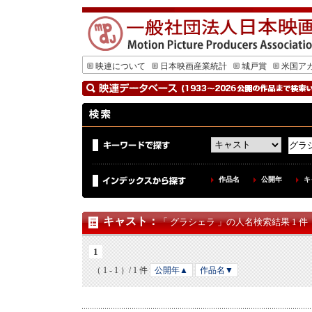
映連について
日本映画産業統計
城戸賞
米国ア
作品名
公開年
キ
キャスト
：
「 グラシェラ 」の人名検索結果 1 件
1
（ 1 - 1 ）/ 1 件
公開年▲
作品名▼