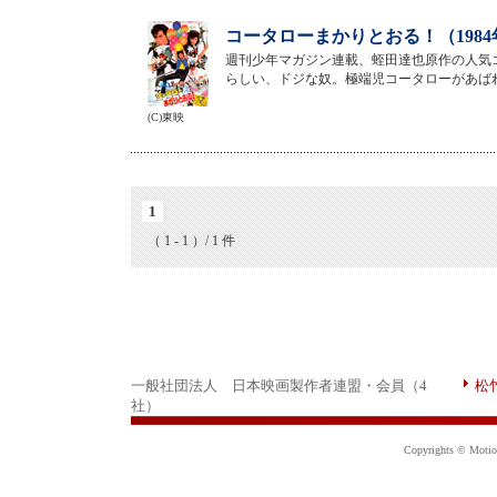
コータローまかりとおる！（198
週刊少年マガジン連載、蛭田達也原作の人気
らしい、ドジな奴。極端児コータローがあば
(C)東映
1
（ 1 - 1 ）/ 1 件
一般社団法人 日本映画製作者連盟・会員（4
松
社）
Copyrights © Motion 