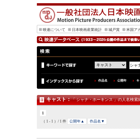
映連について
日本映画産業統計
城戸賞
米国ア
作品名
公開年
キ
キャスト
：
「 シャナ・ホーキンス 」の人名検索結
1
（ 1 - 1 ）/ 1 件
公開年▲
作品名▼