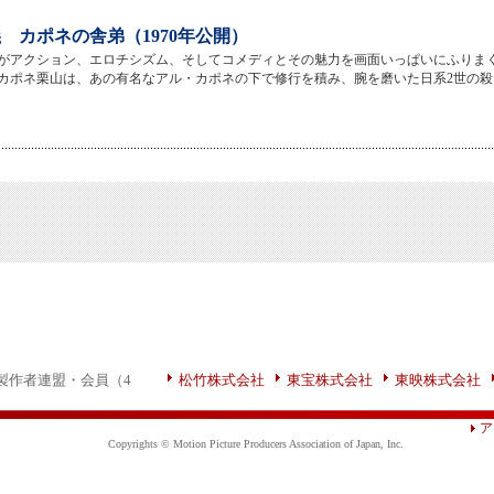
 カポネの舎弟（1970年公開）
がアクション、エロチシズム、そしてコメディとその魅力を画面いっぱいにふりまく
カポネ栗山は、あの有名なアル・カポネの下で修行を積み、腕を磨いた日系2世の殺
製作者連盟・会員（4
松竹株式会社
東宝株式会社
東映株式会社
ア
Copyrights © Motion Picture Producers Association of Japan, Inc.