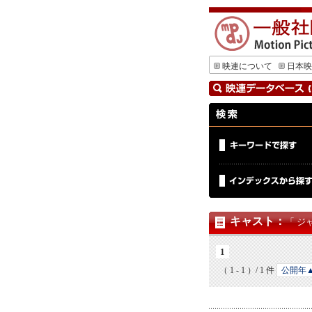
映連について
日本映
キャスト
：
「 ジ
1
（ 1 - 1 ）/ 1 件
公開年