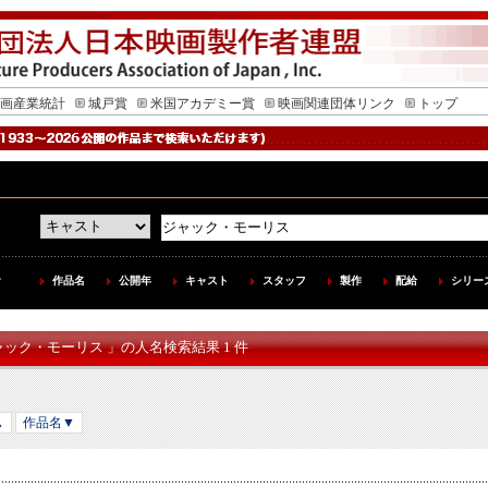
画産業統計
城戸賞
米国アカデミー賞
映画関連団体リンク
トップ
作品名
公開年
キャスト
スタッフ
製作
配給
シリー
ャック・モーリス 」の人名検索結果 1 件
▲
作品名▼