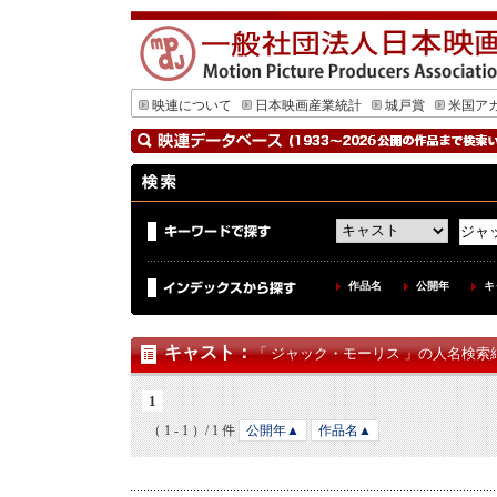
映連について
日本映画産業統計
城戸賞
米国ア
作品名
公開年
キ
キャスト
：
「 ジャック・モーリス 」の人名検索結
1
（ 1 - 1 ）/ 1 件
公開年▲
作品名▲