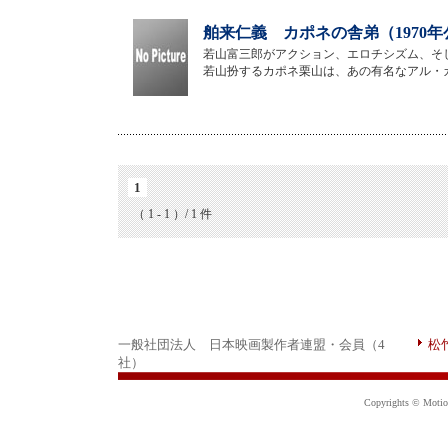
舶来仁義 カポネの舎弟（1970年
若山富三郎がアクション、エロチシズム、そ
若山扮するカポネ栗山は、あの有名なアル・
1
（ 1 - 1 ）/ 1 件
一般社団法人 日本映画製作者連盟・会員（4
松
社）
Copyrights © Motion 