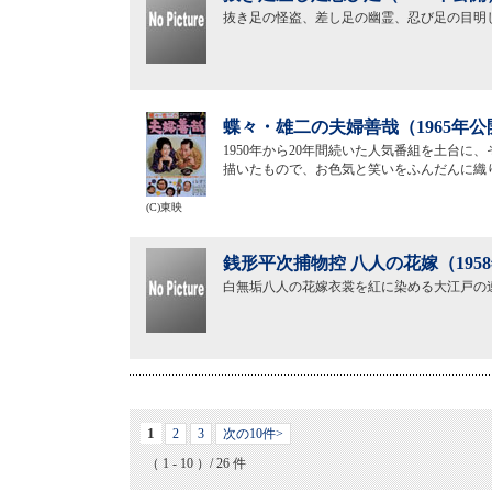
抜き足の怪盗、差し足の幽霊、忍び足の目明
蝶々・雄二の夫婦善哉（1965年公
1950年から20年間続いた人気番組を土台
描いたもので、お色気と笑いをふんだんに織
(C)東映
銭形平次捕物控 八人の花嫁（195
白無垢八人の花嫁衣裳を紅に染める大江戸の
1
2
3
次の10件>
（ 1 - 10 ）/ 26 件