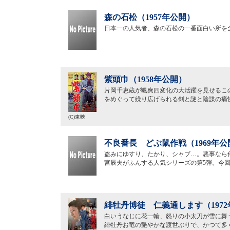
森の石松（1957年公開）
日本一の人気者、森の石松の一番面白い所を
紫頭巾（1958年公開）
片岡千恵蔵が颯爽四変化の大活躍を見せるこ
をめぐって繰り広げられる剣と謎と陰謀の痛
(C)東映
不良番長 どぶ鼠作戦（1969年公
盗みにゆすり、たかり、シャブ…。悪事なら
宮辰夫がふんする人気シリーズの第5弾。今
緋牡丹博徒 仁義通します（197
白いうなじに花一輪、怒りの小太刀が雪に舞
緋牡丹お竜の艶やかな渡世ぶりで、かつて多