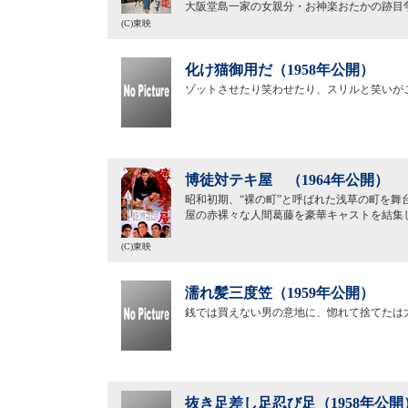
大阪堂島一家の女親分・お神楽おたかの跡目
(C)東映
化け猫御用だ（1958年公開）
ゾットさせたり笑わせたり、スリルと笑いが
博徒対テキ屋 （1964年公開）
昭和初期、“裸の町”と呼ばれた浅草の町を
屋の赤裸々な人間葛藤を豪華キャストを結集
(C)東映
濡れ髪三度笠（1959年公開）
銭では買えない男の意地に、惚れて捨てたは
抜き足差し足忍び足（1958年公開