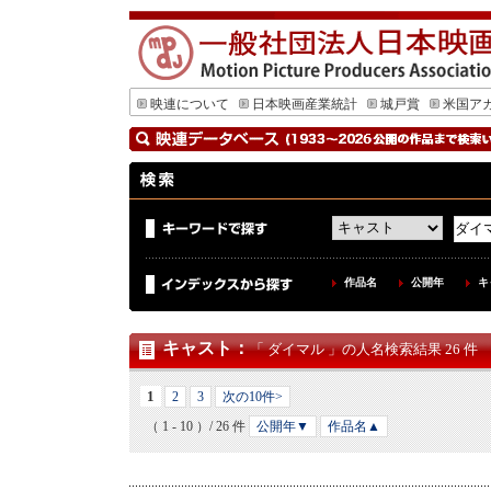
映連について
日本映画産業統計
城戸賞
米国ア
作品名
公開年
キ
キャスト
：
「 ダイマル 」の人名検索結果 26 件
1
2
3
次の10件>
（ 1 - 10 ）/ 26 件
公開年▼
作品名▲