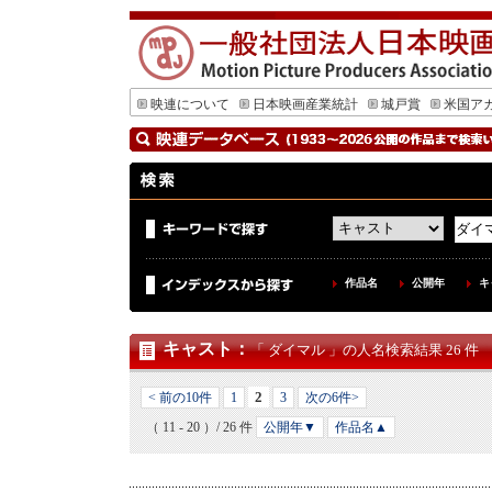
映連について
日本映画産業統計
城戸賞
米国ア
作品名
公開年
キ
キャスト
：
「 ダイマル 」の人名検索結果 26 件
2
< 前の10件
1
3
次の6件>
（ 11 - 20 ）/ 26 件
公開年▼
作品名▲