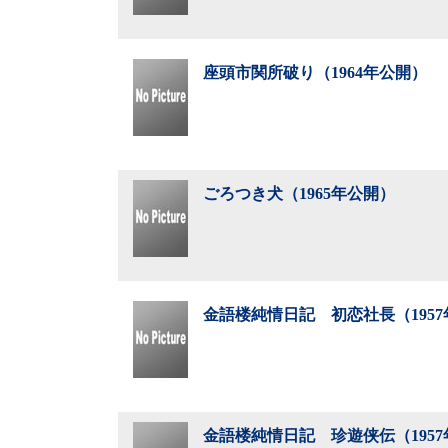
座頭市関所破り（1964年公開）
ごろつき犬（1965年公開）
金語楼純情日記 初恋社長（195
金語楼純情日記 珍遊侠伝（195