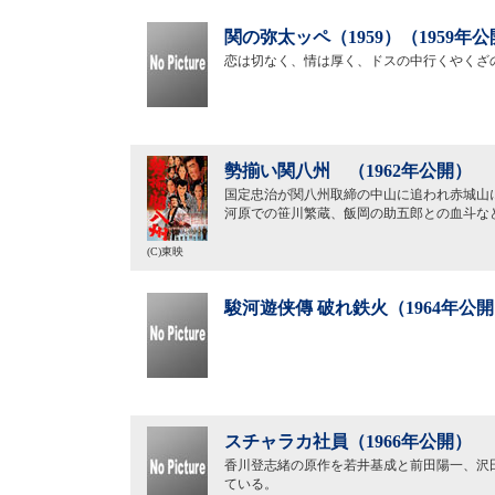
関の弥太ッペ（1959）（1959年
恋は切なく、情は厚く、ドスの中行くやくざ
勢揃い関八州 （1962年公開）
国定忠治が関八州取締の中山に追われ赤城山
河原での笹川繁蔵、飯岡の助五郎との血斗な
(C)東映
駿河遊侠傳 破れ鉄火（1964年公
スチャラカ社員（1966年公開）
香川登志緒の原作を若井基成と前田陽一、沢
ている。