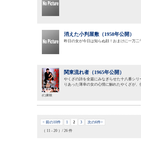
消えた小判屋敷（1958年公開）
昨日の女が今日は知らぬ顔！おまけに一万二
関東流れ者（1965年公開）
やくざの詩を全篇にみなぎらせた十八番シリ
りあった薄幸の女の心情に触れたやくざが、
(C)東映
2
< 前の10件
1
3
次の6件>
（ 11 - 20 ）/ 26 件