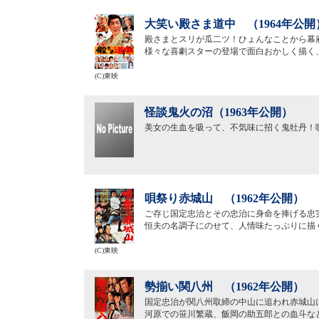
大笑い殿さま道中 （1964年公開
殿さまとスリが瓜二ツ！ひょんなことから幕
様々な喜劇スターの登場で面白おかしく描く
(C)東映
怪談鬼火の沼（1963年公開）
美女の生血を吸って、不気味に招く鬼牡丹！
唄祭り赤城山 （1962年公開）
ご存じ国定忠治とその忠治に身命を捧げる忠
恒夫の名調子にのせて、人情味たっぷりに描
(C)東映
勢揃い関八州 （1962年公開）
国定忠治が関八州取締の中山に追われ赤城山
河原での笹川繁蔵、飯岡の助五郎との血斗な