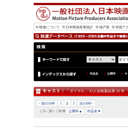
映連について
日本映画産業統計
城戸賞
米国ア
作品名
公開年
キ
キャスト
：
「 ダイマル 」の人名検索結果 26 件
2
< 前の10件
1
3
次の6件>
（ 11 - 20 ）/ 26 件
公開年▲
作品名▼