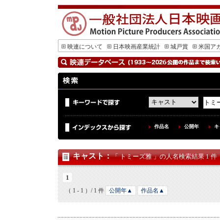
映連について
日本映画産業統計
城戸賞
米国ア
作品名
公開年
キ
キャスト
：
「 トミーズ雅 」の人名検索結果 1 件
1
（ 1 - 1 ）/ 1 件
公開年▲
作品名▲