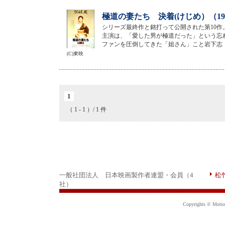
極道の妻たち 決着(けじめ）（19
シリーズ最終作と銘打って公開された第10作
主演は、「愛した男が極道だった」という忘
ファンを圧倒してきた「姐さん」こと岩下志
(C)東映
1
（ 1 - 1 ）/ 1 件
一般社団法人 日本映画製作者連盟・会員（4
松
社）
Copyrights © Motion 