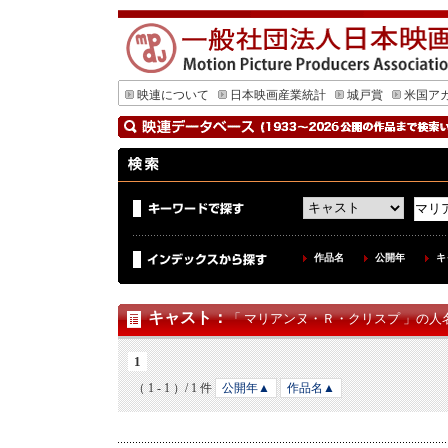
映連について
日本映画産業統計
城戸賞
米国ア
作品名
公開年
キ
キャスト
：
「 マリアンヌ・Ｒ・クリスプ 」の人名
1
（ 1 - 1 ）/ 1 件
公開年▲
作品名▲