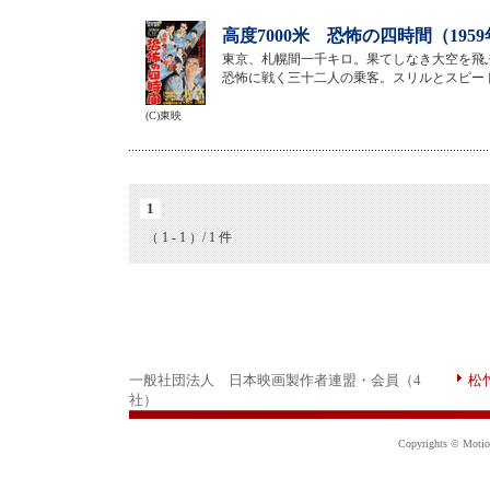
高度7000米 恐怖の四時間（195
東京、札幌間一千キロ。果てしなき大空を飛
恐怖に戦く三十二人の乗客。スリルとスピー
(C)東映
1
（ 1 - 1 ）/ 1 件
一般社団法人 日本映画製作者連盟・会員（4
松
社）
Copyrights © Motion 