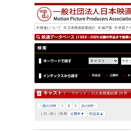
映連について
日本映画産業統計
城戸賞
米国ア
作品名
公開年
キ
キャスト
：
「 ラケット 」の人名検索結果 26 件
2
< 前の10件
1
3
次の6件>
（ 11 - 20 ）/ 26 件
公開年▼
作品名▲