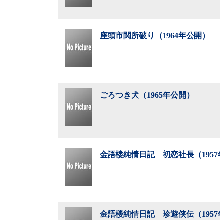
座頭市関所破り（1964年公開）
ごろつき犬（1965年公開）
金語楼純情日記 初恋社長（195
金語楼純情日記 珍遊侠伝（195