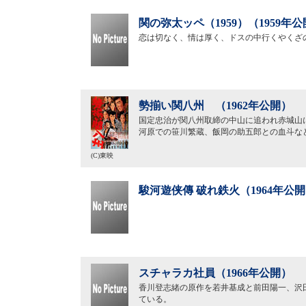
関の弥太ッペ（1959）（1959年
恋は切なく、情は厚く、ドスの中行くやくざ
勢揃い関八州 （1962年公開）
国定忠治が関八州取締の中山に追われ赤城山
河原での笹川繁蔵、飯岡の助五郎との血斗な
(C)東映
駿河遊侠傳 破れ鉄火（1964年公
スチャラカ社員（1966年公開）
香川登志緒の原作を若井基成と前田陽一、沢
ている。