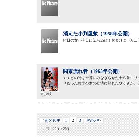
消えた小判屋敷（1958年公開）
昨日の女が今日は知らぬ顔！おまけに一万二
関東流れ者（1965年公開）
やくざの詩を全篇にみなぎらせた十八番シリ
りあった薄幸の女の心情に触れたやくざが、
(C)東映
2
< 前の10件
1
3
次の6件>
（ 11 - 20 ）/ 26 件