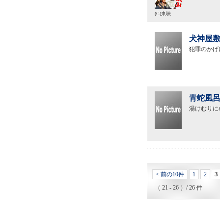
(C)東映
犬神屋敷
犯罪のかげ
青蛇風呂
湯けむりに
3
< 前の10件
1
2
（ 21 - 26 ）/ 26 件