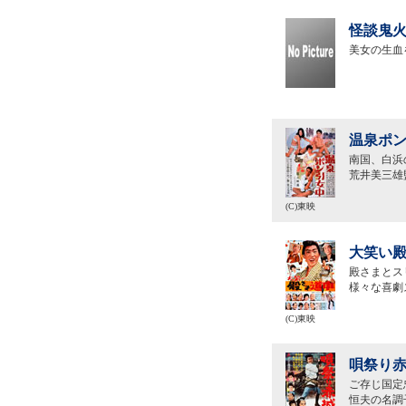
怪談鬼火
美女の生血
温泉ポン
南国、白浜
荒井美三雄
(C)東映
大笑い殿
殿さまとス
様々な喜劇
(C)東映
唄祭り赤
ご存じ国定
恒夫の名調