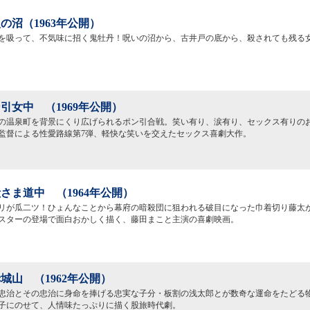
の沼（1963年公開）
を吸って、不気味に招く鬼牡丹！呪いの沼から、古井戸の底から、殺されても残る
引女中 （1969年公開）
の温泉町を背景にくり広げられるポン引合戦。笑い有り、涙有り、セックス有りの
監督による性愛路線第7弾、軽快な笑いを交えたセックス喜劇大作。
さま道中 （1964年公開）
リが瓜二ツ！ひょんなことから幕府の暗殺団に狙われる破目になった巾着切り藤太
スターの登場で面白おかしく描く、藤田まこと主演の喜劇映画。
城山 （1962年公開）
忠治とその忠治に身命を捧げる忠実な子分・板割の浅太郎とが数奇な運命をたどる
子にのせて、人情味たっぷりに描く股旅時代劇。