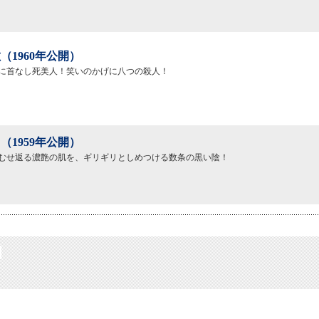
（1960年公開）
に首なし死美人！笑いのかげに八つの殺人！
（1959年公開）
むせ返る濃艶の肌を、ギリギリとしめつける数条の黒い陰！