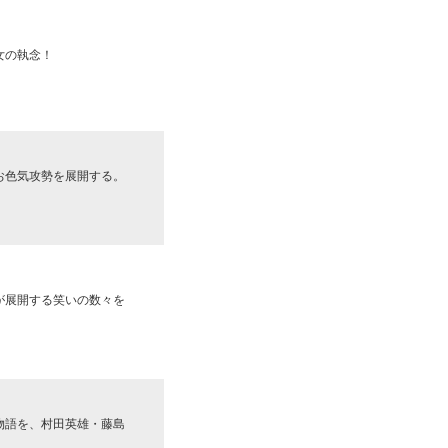
女の執念！
お色気攻勢を展開する。
が展開する笑いの数々を
物語を、村田英雄・藤島