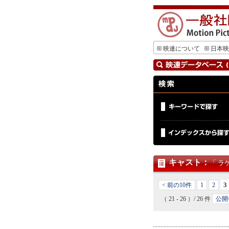
映連について
日本映
キャスト
：
「 ラ
3
< 前の10件
1
2
（ 21 - 26 ）/ 26 件
公開