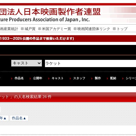
画産業統計
城戸賞
米国アカデミー賞
映画関連団体リンク
トップ
作品名
公開年
キャスト
スタッフ
製作
配給
シリー
ケット 」の人名検索結果 26 件
年▲
作品名▲