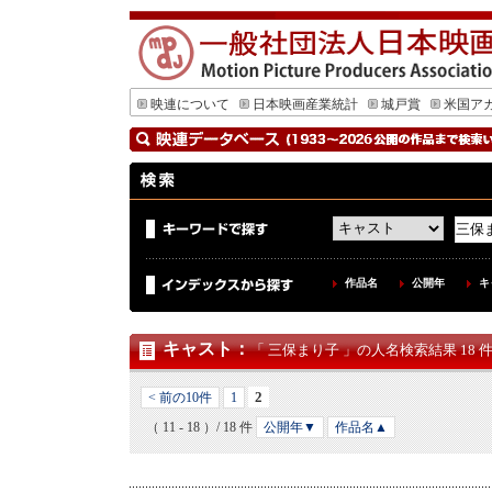
映連について
日本映画産業統計
城戸賞
米国ア
作品名
公開年
キ
キャスト
：
「 三保まり子 」の人名検索結果 18 
2
< 前の10件
1
（ 11 - 18 ）/ 18 件
公開年▼
作品名▲