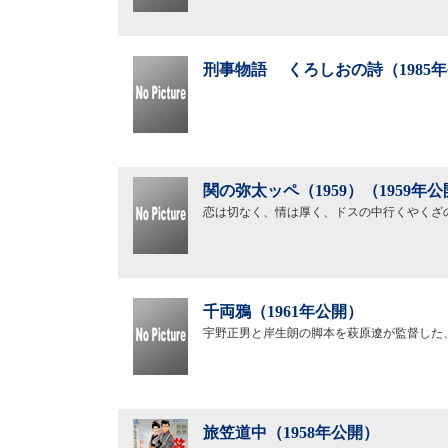
刑事物語 くろしおの詩（1985
関の弥太ッペ（1959）（1959年
恋は切なく、情は厚く、ドスの中行くやくざ
千両鴉（1961年公開）
宇野正男と岸生朗の脚本を萩原遼が監督した
旅笠道中（1958年公開）