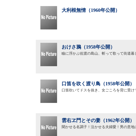
大利根無情（1960年公開）
おけさ鴉（1958年公開）
瞼に浮かぶ佐渡の島山、斬って歌って街道暮
口笛を吹く渡り鳥（1958年公開）
口笛吹いてドスを抜き、女ごころを背に受け
雲右ヱ門とその妻（1962年公開）
聞かせる名調子！泣かせる夫婦愛！男の意地