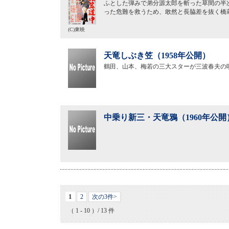
ふとした弾みで弟分源太郎を斬った草間の半
った危難を救うため、敢然と長脇差を抜く橋
(C)東映
天竜しぶき笠（1958年公開）
鶴田、山本、梅若の三大スターが三波春夫の
中乗り新三・天竜鴉（1960年公開
1
2
次の3件>
（ 1 - 10 ）/ 13 件