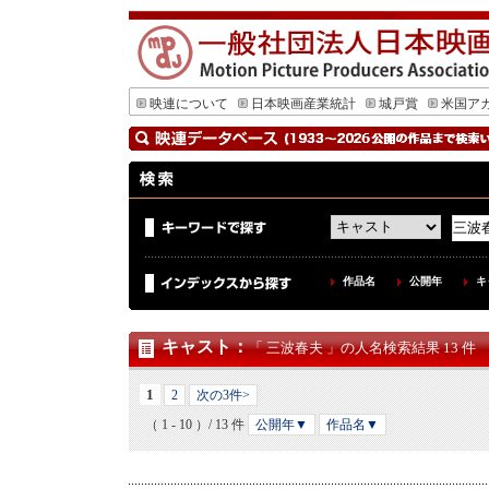
映連について
日本映画産業統計
城戸賞
米国ア
作品名
公開年
キ
キャスト
：
「 三波春夫 」の人名検索結果 13 件
1
2
次の3件>
（ 1 - 10 ）/ 13 件
公開年▼
作品名▼