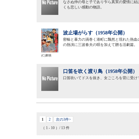
なさぬ仲の母と子であり乍ら真実の愛情に結
くも悲しい感動の物語。
波止場がらす（1958年公開）
密輸と暴力の渦巻く港町に飄然と現れた熱血
の熱演に三波春夫の唄を加えて贈る活劇篇。
(C)東映
口笛を吹く渡り鳥（1958年公開）
口笛吹いてドスを抜き、女ごころを背に受け
1
2
次の3件>
（ 1 - 10 ）/ 13 件