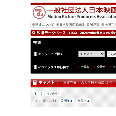
映連について
日本映画産業統計
城戸賞
米国ア
作品名
公開年
キ
キャスト
：
「 三波春夫 」の人名検索結果 13 件
1
2
次の3件>
（ 1 - 10 ）/ 13 件
公開年▲
作品名▲