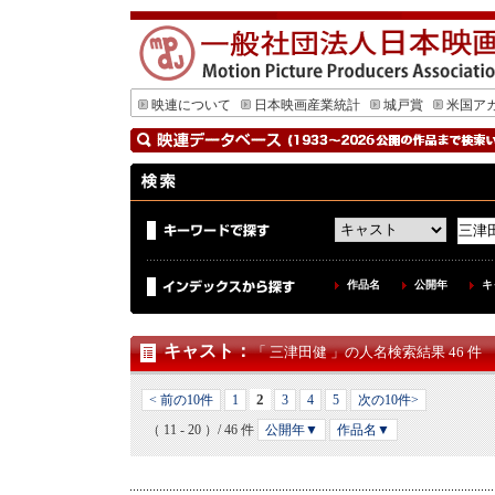
映連について
日本映画産業統計
城戸賞
米国ア
作品名
公開年
キ
キャスト
：
「 三津田健 」の人名検索結果 46 件
2
< 前の10件
1
3
4
5
次の10件>
（ 11 - 20 ）/ 46 件
公開年▼
作品名▼