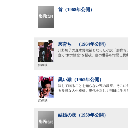
首（1968年公開）
廓育ち （1964年公開）
川野彰子の直木賞候補となった小説「廓育ち
蠢く“女の情念”を描破。廓の世界を憎悪し
(C)東映
黒い猫（1965年公開）
決して眠ることを知らない夜の銀座、そこに
る多彩な人生模様。現代を逞しく明日に生き
(C)東映
結婚の夜（1959年公開）