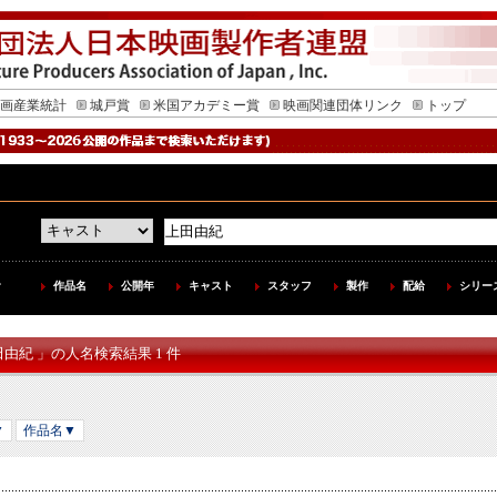
画産業統計
城戸賞
米国アカデミー賞
映画関連団体リンク
トップ
作品名
公開年
キャスト
スタッフ
製作
配給
シリー
田由紀 」の人名検索結果 1 件
▼
作品名▼