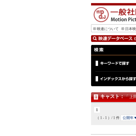
映連について
日本映
キャスト
：
「 上
1
（ 1 - 1 ）/ 1 件
公開年