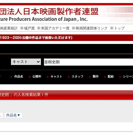
画産業統計
城戸賞
米国アカデミー賞
映画関連団体リンク
トップ
作品名
公開年
キャスト
スタッフ
製作
配給
シリー
樹史朗 」の人名検索結果 1 件
▲
作品名▼