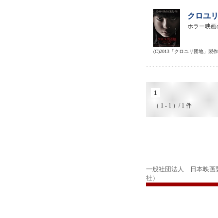
クロユリ
ホラー映画
(C)2013「クロユリ団地」製
1
（ 1 - 1 ）/ 1 件
一般社団法人 日本映画
社）