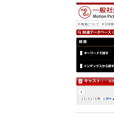
映連について
日本映
キャスト
：
「 並
1
（ 1 - 1 ）/ 1 件
公開年