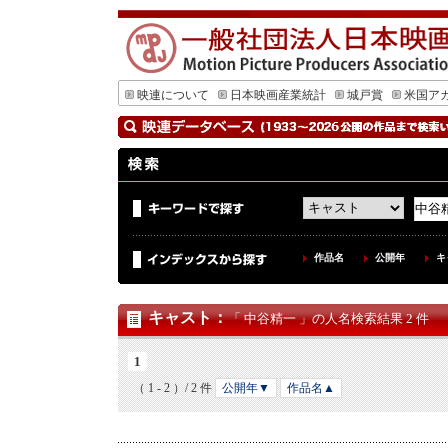
映連について
日本映画産業統計
城戸賞
米国ア
作品名
公開年
キ
キャスト
：
「 中谷精一 」の人名検索結果 2 件
1
（ 1 - 2 ）/ 2 件
公開年▼
作品名▲