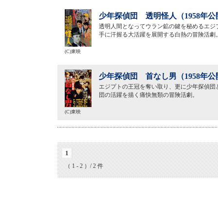
少年探偵団 透明怪人（1958年公
透明人間となってウラン鉱の鍵を秘めるエジ
手に汗握る大活躍を展開する白熱の冒険活劇
(C)東映
少年探偵団 首なし男（1958年公
エジプトの王冠を奪い取り、更に少年探偵団
団の活躍を描く痛快無類の冒険活劇。
(C)東映
1
（ 1 - 2 ）/ 2 件