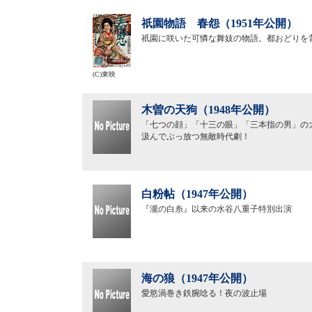
祇園物語 春怨（1951年公開）
祇園に咲いた可憐な舞妓の物語。都おどりを
(C)東映
木曽の天狗（1948年公開）
「七つの顔」「十三の眼」「三本指の男」の
汲んでぶっ放つ無敵時代劇！
白粉帖（1947年公開）
『瀧の白糸』以来の水谷八重子特別出演
海の狼（1947年公開）
愛慾渦巻き鉄腕唸る！夜の波止場