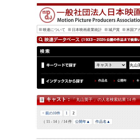
映連について
日本映画産業統計
城戸賞
米国ア
作品名
公開年
キ
キャスト
：
「 丸山英子 」の人名検索結果 14 件
2
< 前の10件
1
（ 11 - 14 ）/ 14 件
公開年▲
作品名▲