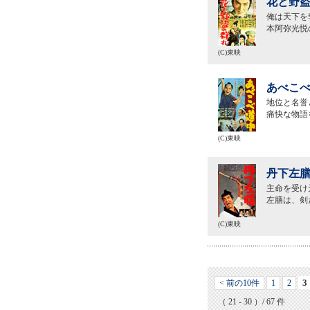
花と野盗
俺は天下を
本阿弥光悦
(C)東映
あべこべ
地位と名誉
痛快な物語
(C)東映
丹下左膳
主命を受け
左膳は、剣
(C)東映
3
< 前の10件
1
2
（ 21 - 30 ）/ 67 件