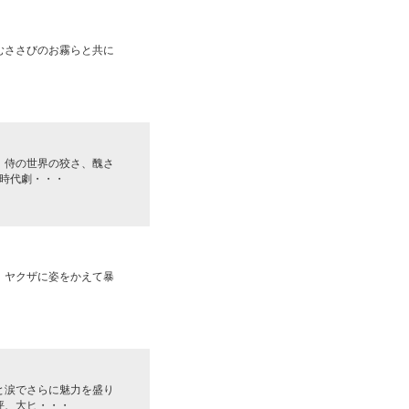
むささびのお霧らと共に
、侍の世界の狡さ、醜さ
時代劇・・・
、ヤクザに姿をかえて暴
と涙でさらに魅力を盛り
評、大ヒ・・・