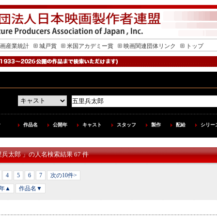
画産業統計
城戸賞
米国アカデミー賞
映画関連団体リンク
トップ
作品名
公開年
キャスト
スタッフ
製作
配給
シリー
里兵太郎 」の人名検索結果 67 件
4
5
6
7
次の10件>
年▲
作品名▼