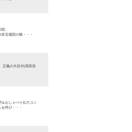
2部。
奈良宝蔵院の槍・・・
、正義の大目付(高田浩
門＆おしゃべり伝六コン
ルを呼び・・・