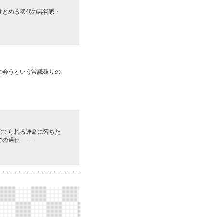
けとめる稀代の芸術家・
に会うという常識破りの
捨てられる運命に落ちた
での過程・・・