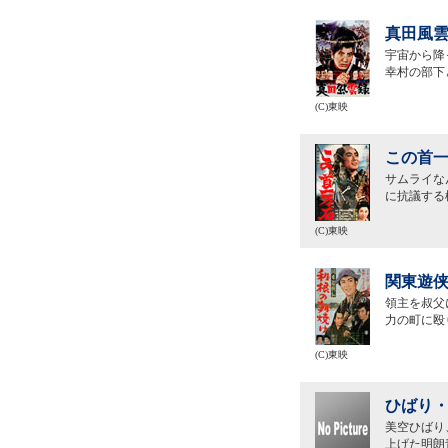
真田風雲
宇宙から降
幸村の部下
(C)東映
この首一
サムライな
に抗議する
(C)東映
関東遊侠
領主を叔父
力の町に殴
(C)東映
ひばり・
美空ひばり
上げた明朗