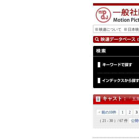
映連について
日本映
キャスト
：
「 五
3
< 前の10件
1
2
（ 21 - 30 ）/ 67 件
公開