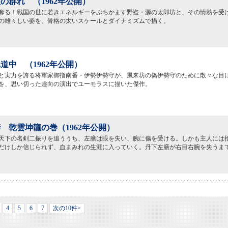
の群れ （1962年公開）
奪る！戦国の世に若きエネルギーをぶちかます野盗・源の太郎坊と、その情熱を受
の雄々しい姿を、骨格の太いスケールとダイナミズムで描く。
道中 （1962年公開）
と実力を誇る将軍家御指南番・伊勢伊勢守が、風来坊の偽伊勢守のために散々な目
を、思い切った趣向の演出でユーモラスに描いた傑作。
 乾雲坤龍の巻（1962年公開）
天下の名剣二振りを追ううち、左膳は眼を失い、腕に傷を受ける。しかも主人には
だけしか信じられず、血まみれの生涯に入っていく。丹下左膳が右目右腕を失うま
4
5
6
7
次の10件>