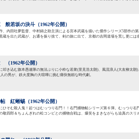
 般若坂の決斗（1962年公開）
作、内田吐夢監督、中村錦之助主演による宮本武蔵を描いた傑作シリーズ5部作の第
黒蔵を出た武蔵が、お通を振り捨て、剣の旅に出て、京都の吉岡道場を荒し更には
 （1962年公開）
に叩き込む旗本愚連隊の無法ぶりに小粋な若衆(里見浩太朗)、風流浪人(大友柳太朗)
三人の男が、鉄火度胸の大喧嘩に挑む痛快無頼な時代劇。
帖 紅蜥蜴（1962年公開）
にひそむ殺人鬼！起つはむっつり右門！！右門捕物帖シリーズ第６弾。むっつり右
の敬四郎＆ちょんぎれの松コンビとの捕物合戦は、爆笑をまきながらも迫真のスリ