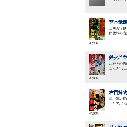
宮本武蔵
吉川英治原
白鷺城の暗
(C)東映
鉄火若衆
江戸を恐怖
吉)という
(C)東映
右門捕物
黒い滝の底
ビとアバタ
(C)東映