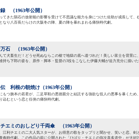
録 （1963年公開）
ってきた隕石の放射能の影響を受けて不思議な能力を身につけた佐助が成長して、
となり八百長だらけの大阪冬の陣、夏の陣を暴れまわる痛快時代劇。
万石 （1963年公開）
んて犬畜生だ！どうせ死ぬならこの槍で地獄の底へ道づれだ！美しい富士を背景に
槍持ち下郎の姿を、原作・脚本・監督の3役をこなした伊藤大輔が迫力充分に描いた
伝 利根の朝焼け（1963年公開）
にもつ旗本の若君が、二足草鞋の悪徳親分と結託する強欲な役人の悪事を暴くため
り込むという恋と任侠の痛快時代劇。
チエミのおしどり千両傘 （1963年公開）
、江利チエミの二大人気スターが、お得意の歌をタップリと聞かせ、笑いと恋、剣
青春時代劇。この作品の前に公開された「ひばり・チエミの弥次喜多道中」が大好