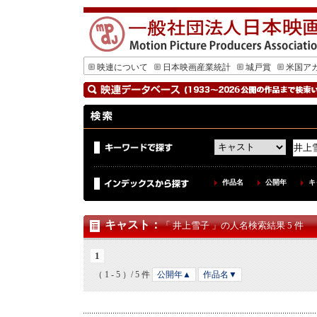
映連について
日本映画産業統計
城戸賞
米国ア
作品名
公開年
キ
キャスト
：
「 井上雪子 」の人名検索結果 5 件
1
（ 1 - 5 ）/ 5 件
公開年▲
作品名▼