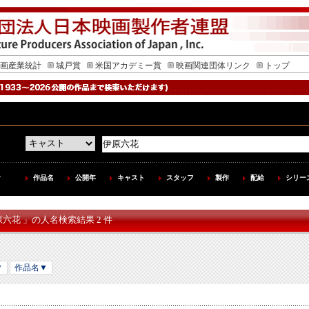
画産業統計
城戸賞
米国アカデミー賞
映画関連団体リンク
トップ
作品名
公開年
キャスト
スタッフ
製作
配給
シリー
原六花 」の人名検索結果 2 件
▼
作品名▼