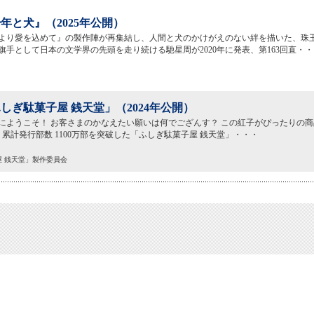
年と犬』（2025年公開）
より愛を込めて』の製作陣が再集結し、人間と犬のかけがえのない絆を描いた、珠玉
旗手として日本の文学界の先頭を走り続ける馳星周が2020年に発表、第163回直・・
しぎ駄菓子屋 銭天堂」（2024年公開）
にようこそ！ お客さまのかなえたい願いは何でござんす？ この紅子がぴったりの
 累計発行部数 1100万部を突破した「ふしぎ駄菓子屋 銭天堂」・・・
子屋 銭天堂」製作委員会