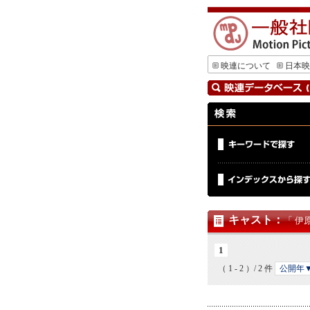
映連について
日本映
キャスト
：
「 伊
1
（ 1 - 2 ）/ 2 件
公開年