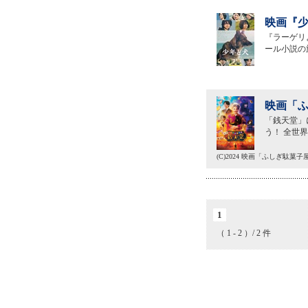
映画『少
『ラーゲリ
ール小説の
映画「ふ
「銭天堂」
う！ 全世界
(C)2024 映画「ふしぎ駄菓
1
（ 1 - 2 ）/ 2 件