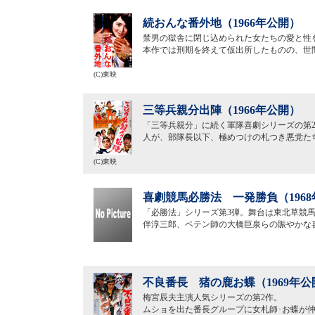
続おんな番外地（1966年公開）
禁男の獄舎に閉じ込められた女たちの愛と性
本作では刑期を終えて仮出所したものの、世
(C)東映
三等兵親分出陣（1966年公開）
「三等兵親分」に続く軍隊喜劇シリーズの第
人が、部隊長以下、極めつけの札つき悪党た
(C)東映
喜劇競馬必勝法 一発勝負（196
「必勝法」シリーズ第3弾。舞台は東北草競
伴淳三郎、ペテン師の大橋巨泉らの賑やかな
不良番長 猪の鹿お蝶（1969年公
梅宮辰夫主演人気シリーズの第2作。
ムショを出た番長グループに女札師･お蝶が