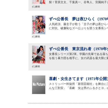
裂！菅原文太、千葉真一、谷隼人、宮園純子
(C)東映
ずべ公番長 夢は夜ひらく（197
人気絶頂、藤圭子が歌う「圭子の夢は夜ひら
に対抗、破廉恥なズベ公ぶりを競う女番長シ
(C)東映
ずべ公番長 東京流れ者（1970年
女番長シリーズ第2弾。学園の先輩である落
を狙う暴力団を相手に、女の武器を最大限に
(C)東映
喜劇・女生きてます（1971年公開
ストリッパー幹旋所「新宿芸能社」を舞台に
んな三割安」「喜劇 女は男のふるさとヨ」