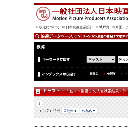
映連について
日本映画産業統計
城戸賞
米国ア
作品名
公開年
キ
キャスト
：
「 佐々木梨里 」の人名検索結果 7 件
1
（ 1 - 7 ）/ 7 件
公開年▼
作品名▼