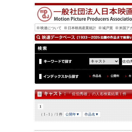
映連について
日本映画産業統計
城戸賞
米国ア
作品名
公開年
キ
キャスト
：
「 佐伯秀雄 」の人名検索結果 1 件
1
（ 1 - 1 ）/ 1 件
公開年▼
作品名▼