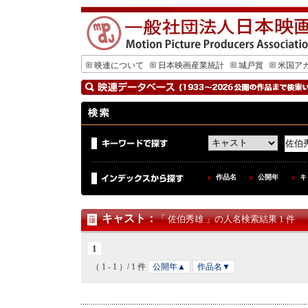
映連について
日本映画産業統計
城戸賞
米国ア
作品名
公開年
キ
キャスト
：
「 佐伯秀雄 」の人名検索結果 1 件
1
（ 1 - 1 ）/ 1 件
公開年▲
作品名▼