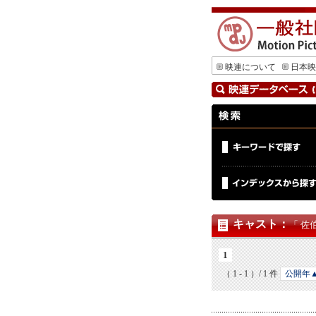
映連について
日本映
キャスト
：
「 佐
1
（ 1 - 1 ）/ 1 件
公開年