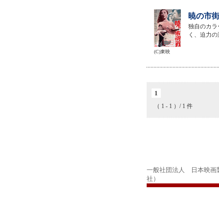
暁の市街
独自のカラ
く、迫力の
(C)東映
1
（ 1 - 1 ）/ 1 件
一般社団法人 日本映画
社）