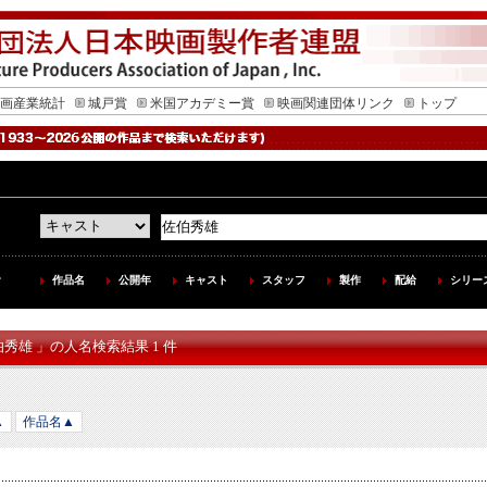
画産業統計
城戸賞
米国アカデミー賞
映画関連団体リンク
トップ
作品名
公開年
キャスト
スタッフ
製作
配給
シリー
伯秀雄 」の人名検索結果 1 件
▲
作品名▲