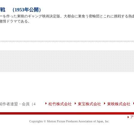
戦 （1953年公開）
ーを作った東映のギャング映画決定版。大都会に巣食う密輸団とこれに挑戦する熱
激情ドラマである。
製作者連盟・会員（4
松竹株式会社
東宝株式会社
東映株式会社
ア
Copyrights © Motion Picture Producers Association of Japan, Inc.