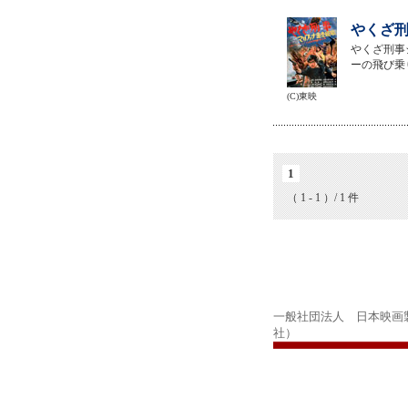
やくざ刑
やくざ刑事
ーの飛び乗
(C)東映
1
（ 1 - 1 ）/ 1 件
一般社団法人 日本映画
社）