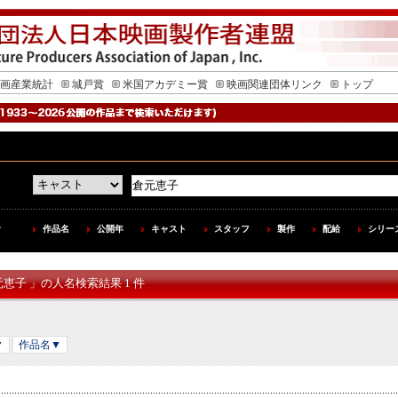
画産業統計
城戸賞
米国アカデミー賞
映画関連団体リンク
トップ
作品名
公開年
キャスト
スタッフ
製作
配給
シリー
元恵子 」の人名検索結果 1 件
▼
作品名▼