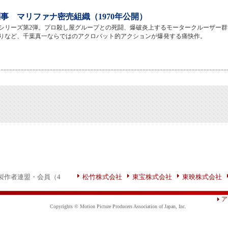
事 マリファナ密売組織（1970年公開）
シリーズ第2弾。プロ殺し屋グループとの死闘、爆破炎上するモータークルーザー群
りなど、千葉真一ならではのアクロバット的アクションが爆発する痛快作。
製作者連盟・会員（4
松竹株式会社
東宝株式会社
東映株式会社
ア
Copyrights © Motion Picture Producers Association of Japan, Inc.