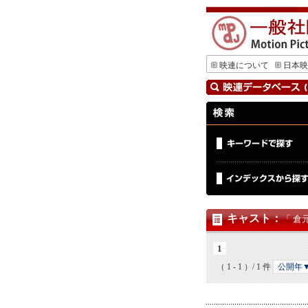
映連について
日本映
キャスト
：
「 倉
1
（ 1 - 1 ）/ 1 件
公開年