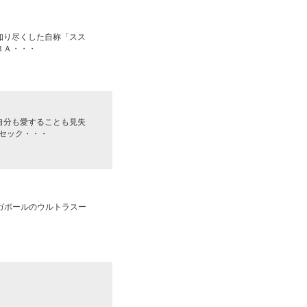
知り尽くした自称「スス
ＢＡ・・・
自分も愛することも見失
セック・・・
ンガポールのウルトラスー