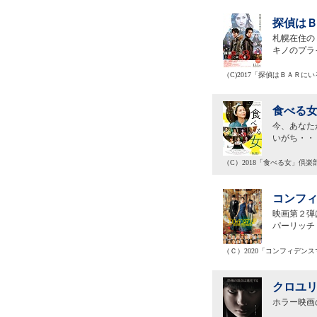
探偵はＢ
札幌在住の
キノのプラ
（C)2017「探偵はＢＡＲに
食べる女
今、あなた
いがち・・
（C）2018「食べる女」倶楽
コンフィ
映画第２弾
パーリッチ
（Ｃ）2020「コンフィデンス
クロユリ
ホラー映画