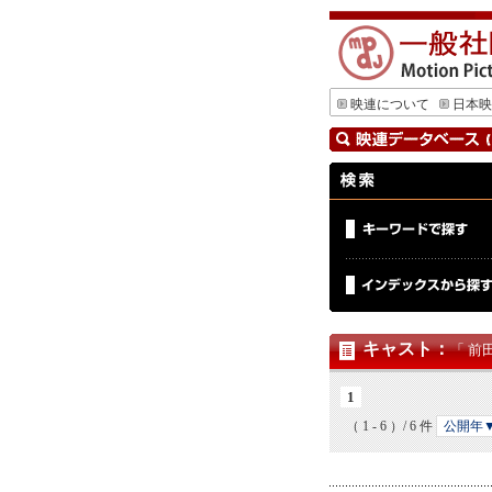
映連について
日本映
キャスト
：
「 前
1
（ 1 - 6 ）/ 6 件
公開年