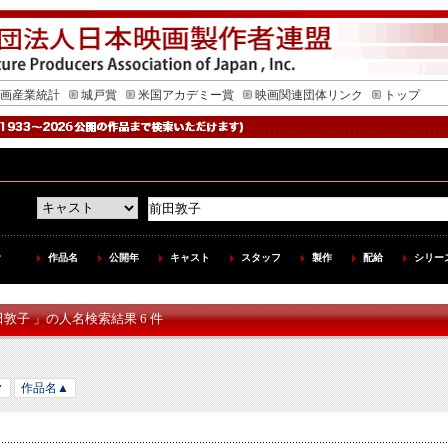
画産業統計
城戸賞
米国アカデミー賞
映画関連団体リンク
トップ
作品名
公開年
キャスト
スタッフ
製作
配給
シリー
田敦子 」の人名検索結果 6 件
▼
作品名▲