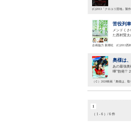
(C)2013「クロユリ団地」製
苦役列車
メンドくさ
た西村賢太
企画協力 新潮社 (C)2011
奥様は、
あの最強奥
嘩”勃発!
（Ｃ）2020映画「奥様は、
1
（ 1 - 6 ）/ 6 件