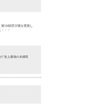
第144回芥川賞を受賞し
こ・・・
んだ“史上最強の夫婦喧