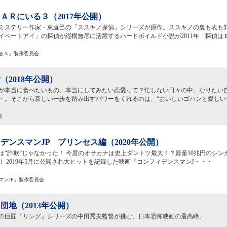
ＡＲにいる３（2017年公開）
ミステリー作家・東直己の「ススキノ探偵」シリーズが原作。ススキノの裏も表も
イベートアイ」の探偵が縦横無尽に活躍するハードボイルド小説が2011年「探偵は
いる３」製作委員会
（2018年公開）
が本当に食べたいもの、本当にしてみたい恋愛って？忙しない日々の中、なりたい
・。そこから新しい一歩を踏み出すパワーをくれるのは、“おいしいゴハンと愛しい
部
デンスマンJP プリンセス編（2020年公開）
は“詐欺”じゃなかった！ 今度のオサカナは史上ダントツ最大！？資産10兆円のシ
！ 2019年5月に公開され大ヒットを記録した映画『コンフィデンスマンJ・・・
マンJP」製作委員会
団地（2013年公開）
の巨匠『リング』シリーズの中田秀夫監督が挑む、日本恐怖映画の最高峰。