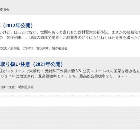
作委員会
（2012年公開）
いけど、ほっとけない。世間をあっと言わせた西村賢太の私小説、まさかの映画化！
の「苦役列車」。19歳の肉体労働者・北町貫多のどうにもひねくれた青春を綴った
西村賢太／新潮社 (C)2012「苦役列車」製作委員会
取り扱い注意（2021年公開）
様がスクリーンで大暴れ！ 元特殊工作員の妻 VS. 公安エリートの夫 国家を巻き込
? ２０１７年に放送され、最高視聴率１４．５％、最高総合視聴率２５．６・・・
取り扱い注意」製作委員会