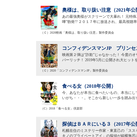
奥様は、取り扱い注意（2021年公
あの最強奥様がスクリーンで大暴れ！ 元特殊工
嘩”勃発!? ２０１７年に放送され、最高視
（Ｃ）2020映画「奥様は、取り扱い注意」製作委員会
コンフィデンスマンJP プリンセス
映画第２弾は“詐欺”じゃなかった！ 今度の
パーリッチ！ 2019年5月に公開され大ヒッ
（Ｃ）2020「コンフィデンスマンJP」製作委員会
食べる女（2018年公開）
今、あなたが本当に食べたいもの、本当にし
いがち・・・。そこから新しい一歩を踏み出
（C）2018「食べる女」倶楽部
探偵はＢＡＲにいる３（2017年公
札幌在住のミステリー作家・東直己の「スス
キノのプライベートアイ」の探偵が縦横無尽に