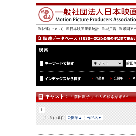
映連について
日本映画産業統計
城戸賞
米国ア
作品名
公開年
キ
キャスト
：
「 前田敦子 」の人名検索結果 6 件
1
（ 1 - 6 ）/ 6 件
公開年▲
作品名▼