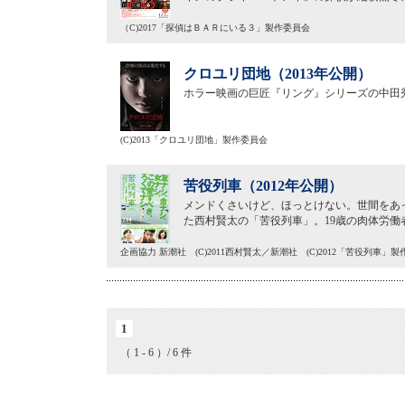
（C)2017「探偵はＢＡＲにいる３」製作委員会
クロユリ団地（2013年公開）
ホラー映画の巨匠『リング』シリーズの中田
(C)2013「クロユリ団地」製作委員会
苦役列車（2012年公開）
メンドくさいけど、ほっとけない。世間をあっ
た西村賢太の「苦役列車」。19歳の肉体労
企画協力 新潮社 (C)2011西村賢太／新潮社 (C)2012「苦役列車」
1
（ 1 - 6 ）/ 6 件