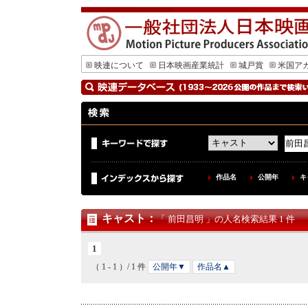
映連について
日本映画産業統計
城戸賞
米国ア
作品名
公開年
キ
キャスト
：
「 前田昌明 」の人名検索結果 1 件
1
（ 1 - 1 ）/ 1 件
公開年▼
作品名▲