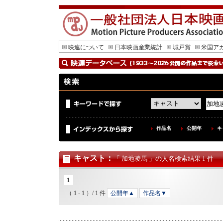
映連について
日本映画産業統計
城戸賞
米国ア
作品名
公開年
キ
キャスト
：
「 加地凌馬 」の人名検索結果 1 件
1
（ 1 - 1 ）/ 1 件
公開年▲
作品名▼