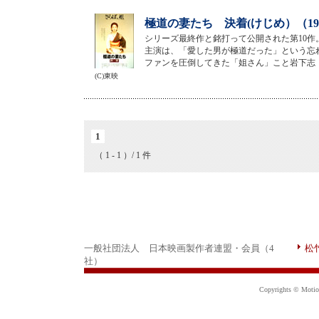
極道の妻たち 決着(けじめ）（19
シリーズ最終作と銘打って公開された第10作
主演は、「愛した男が極道だった」という忘
ファンを圧倒してきた「姐さん」こと岩下志
(C)東映
1
（ 1 - 1 ）/ 1 件
一般社団法人 日本映画製作者連盟・会員（4
松
社）
Copyrights © Motion 