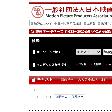
映連について
日本映画産業統計
城戸賞
米国ア
作品名
公開年
キ
キャスト
：
「 加藤浩次 」の人名検索結果 2 件
1
（ 1 - 2 ）/ 2 件
公開年▲
作品名▼