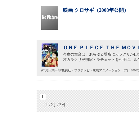
映画 クロサギ（2008年公開）
ＯＮＥ ＰＩＥＣＥ ＴＨＥ ＭＯＶ
今度の舞台は、あらゆる場所にカラクリが仕
才カラクリ発明家・ラチェットを相手に、ル
(C)尾田栄一郎/集英社・フジテレビ・東映アニメーション (C)「200
1
（ 1 - 2 ）/ 2 件