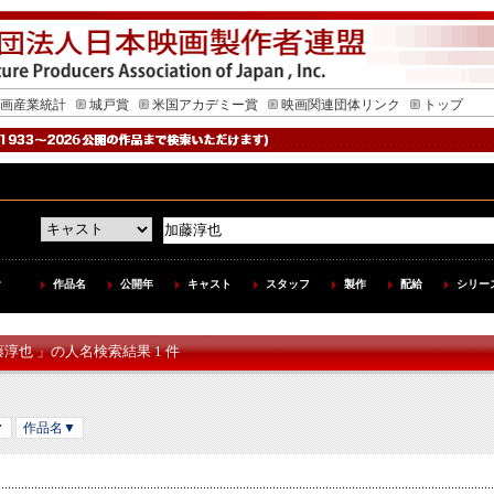
画産業統計
城戸賞
米国アカデミー賞
映画関連団体リンク
トップ
作品名
公開年
キャスト
スタッフ
製作
配給
シリー
藤淳也 」の人名検索結果 1 件
▼
作品名▼