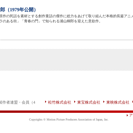
郎（1979年公開）
原作の民話を素材とする創作童話の傑作に総力をあげて取り組んだ本格的長篇アニ
ラのある街」「青春の門」で知られる浦山桐郎を迎えた意欲作。
製作者連盟・会員（4
松竹株式会社
東宝株式会社
東映株式会社
ア
Copyrights © Motion Picture Producers Association of Japan, Inc.