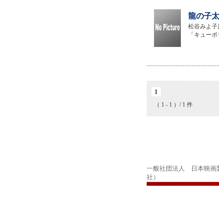
龍の子太
松谷みよ子
「キューポ
1
（ 1 - 1 ）/ 1 件
一般社団法人 日本映画
社）