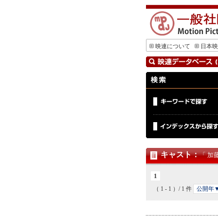
映連について
日本映
キャスト
：
「 加
1
（ 1 - 1 ）/ 1 件
公開年