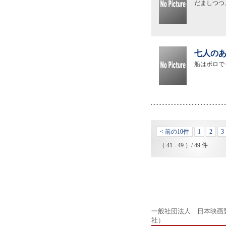
だましつつ
七人のあ
船はボロで
< 前の10件
1
2
3
（ 41 - 49 ）/ 49 件
一般社団法人 日本映画
社）