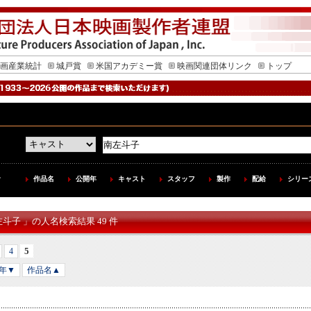
画産業統計
城戸賞
米国アカデミー賞
映画関連団体リンク
トップ
作品名
公開年
キャスト
スタッフ
製作
配給
シリー
左斗子 」の人名検索結果 49 件
5
4
年▼
作品名▲