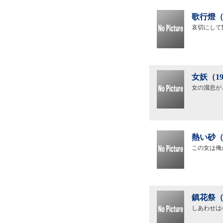
歌行燈（
哀切にして
女妖（1
女の溜息が
熱い砂（
この女は俺
鎮花祭（
しあわせは