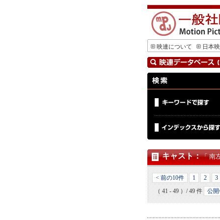
映連について
日本映
キャスト
：
「 南
< 前の10件
1
2
3
（ 41 - 49 ）/ 49 件
公開