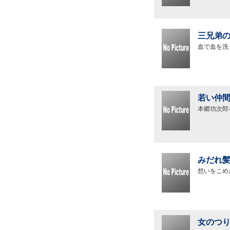
三兄弟の
血で血を洗
若い仲間
本郷功次郎
みだれ髪
想いをこめ
女のつり