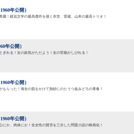
1960年公開）
艶麗！鏡花文学の最高傑作を描く衣笠、雷蔵、山本の最高トリオ！
960年公開）
とぎれる！女の妖気がただよう！女の官能がしびれる！
1960年公開）
がもらった！海女の肌をかけて熱砂にのたうつ血みどろの青春！
1960年公開）
心にか、肉体にか！全女性の賛否を三分した問題小説の映画化！