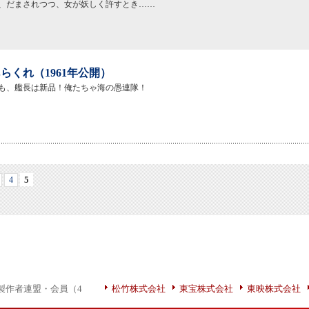
、だまされつつ、女が妖しく許すとき……
らくれ（1961年公開）
も、艦長は新品！俺たちゃ海の愚連隊！
5
4
製作者連盟・会員（4
松竹株式会社
東宝株式会社
東映株式会社