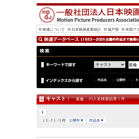
映連について
日本映画産業統計
城戸賞
米国ア
作品名
公開年
キ
キャスト
：
「 嘉倫 」の人名検索結果 1 件
1
（ 1 - 1 ）/ 1 件
公開年▼
作品名▼