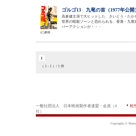
ゴルゴ13 九竜の首（1977年公開
高倉健主演で大ヒットした、さいとう・たか
世界の暗殺ゾーンと恐れられる、香港・九竜
パーアクションが・・・
(C)東映
1
（ 1 - 1 ）/ 1 件
一般社団法人 日本映画製作者連盟・会員（4
松
社）
Copyrights © Motion 