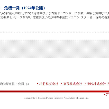
 危機一発（1974年公開）
た秘拳“乱花血殺”が炸裂！志穂美悦子が香港ドラゴン倉田に挑戦！美貌と流麗なア
女必殺拳｣シリーズ第2弾。志穂美悦子の少林寺拳法にドラゴン･スター倉田保昭の香
製作者連盟・会員（4
松竹株式会社
東宝株式会社
東映株式会社
ア
Copyrights © Motion Picture Producers Association of Japan, Inc.