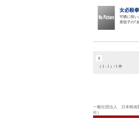
女必殺拳
可憐に咲い
美悦子の｢
1
（ 1 - 1 ）/ 1 件
一般社団法人 日本映画
社）