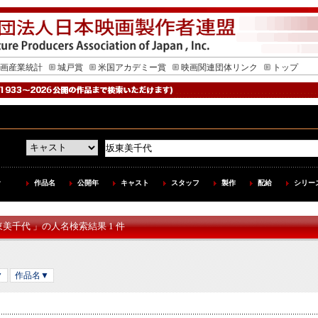
画産業統計
城戸賞
米国アカデミー賞
映画関連団体リンク
トップ
作品名
公開年
キャスト
スタッフ
製作
配給
シリー
東美千代 」の人名検索結果 1 件
▼
作品名▼