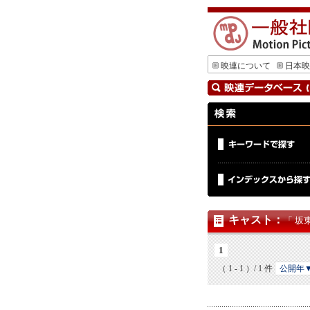
映連について
日本映
キャスト
：
「 坂
1
（ 1 - 1 ）/ 1 件
公開年