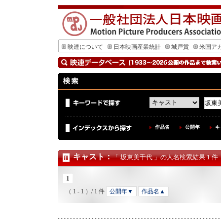
映連について
日本映画産業統計
城戸賞
米国ア
作品名
公開年
キ
キャスト
：
「 坂東美千代 」の人名検索結果 1 件
1
（ 1 - 1 ）/ 1 件
公開年▼
作品名▲