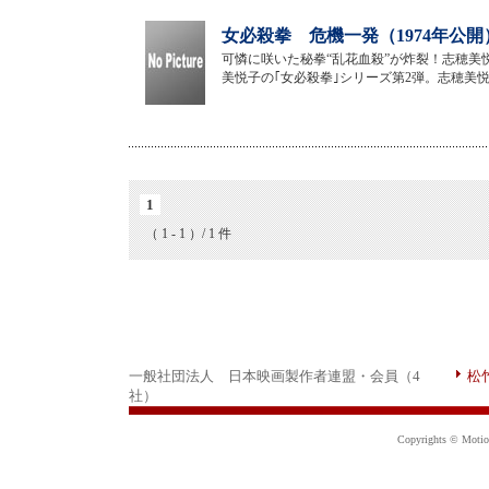
女必殺拳 危機一発（1974年公開
可憐に咲いた秘拳“乱花血殺”が炸裂！志穂
美悦子の｢女必殺拳｣シリーズ第2弾。志穂美
1
（ 1 - 1 ）/ 1 件
一般社団法人 日本映画製作者連盟・会員（4
松
社）
Copyrights © Motion 