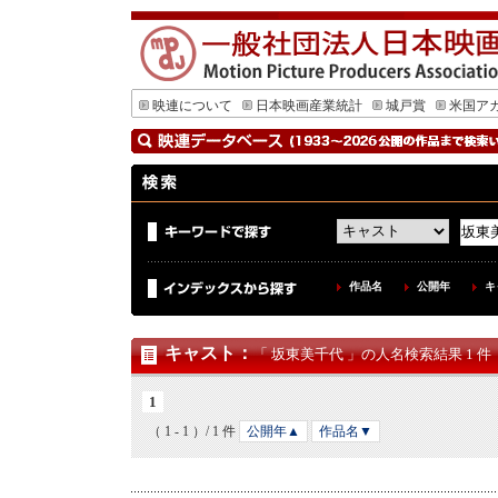
映連について
日本映画産業統計
城戸賞
米国ア
作品名
公開年
キ
キャスト
：
「 坂東美千代 」の人名検索結果 1 件
1
（ 1 - 1 ）/ 1 件
公開年▲
作品名▼