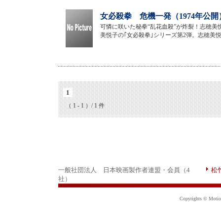
女必殺拳 危機一発（1974年公開
可憐に咲いた秘拳“乱花血殺”が炸裂！志穂
美悦子の｢女必殺拳｣シリーズ第2弾。志穂美
1
（ 1 - 1 ）/ 1 件
一般社団法人 日本映画製作者連盟・会員（4
松
社）
Copyrights © Motion 