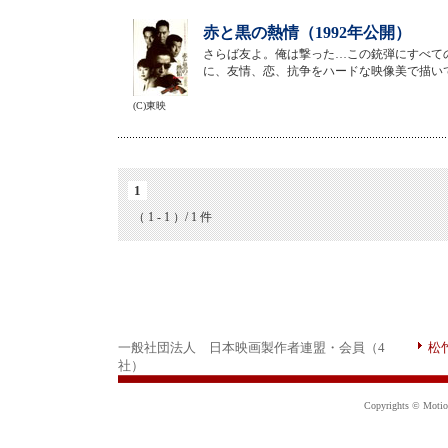
赤と黒の熱情（1992年公開）
さらば友よ。俺は撃った…この銃弾にすべての
に、友情、恋、抗争をハードな映像美で描い
(C)東映
1
（ 1 - 1 ）/ 1 件
一般社団法人 日本映画製作者連盟・会員（4
松
社）
Copyrights © Motion 