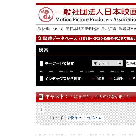
映連について
日本映画産業統計
城戸賞
米国ア
作品名
公開年
キ
キャスト
：
「 塩谷庄吾 」の人名検索結果 1 件
1
（ 1 - 1 ）/ 1 件
公開年▼
作品名▲