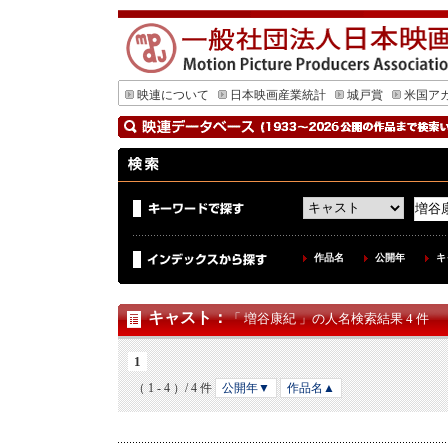
映連について
日本映画産業統計
城戸賞
米国ア
作品名
公開年
キ
キャスト
：
「 増谷康紀 」の人名検索結果 4 件
1
（ 1 - 4 ）/ 4 件
公開年▼
作品名▲