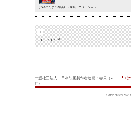
(C)ゆでたまご/集英社・東映アニメーション
1
（ 1 - 4 ）/ 4 件
一般社団法人 日本映画製作者連盟・会員（4
松
社）
Copyrights © Motion 