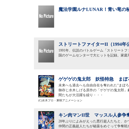
魔法学園ルナLUNAR！青い竜の
ストリートファイターII（1994年
1991年、伝説のバトルゲーム「ストリートフ
国のゲームセンターで大ヒットを記録。家庭用
ゲゲゲの鬼太郎 妖怪特急 まぼろ
未来へも過去へも自由自在を奪われた“まぼろ
御存じ水木しげる原作の「ゲゲゲの鬼太郎」
間たちが大活躍を繰り・・・
(C)水木プロ・東映アニメーション
キン肉マンII世 マッスル人参争奪
28年ぶりによみがえった悪行超人たちと、
仲間の正義超人たちが秘薬をめぐって争奪戦