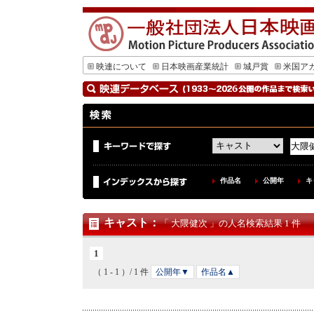
映連について
日本映画産業統計
城戸賞
米国ア
作品名
公開年
キ
キャスト
：
「 大隈健次 」の人名検索結果 1 件
1
（ 1 - 1 ）/ 1 件
公開年▼
作品名▲