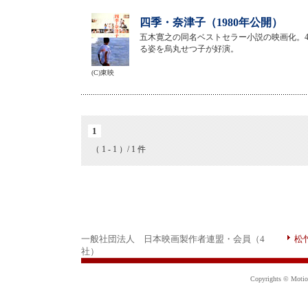
四季・奈津子（1980年公開）
五木寛之の同名ベストセラー小説の映画化。
る姿を烏丸せつ子が好演。
(C)東映
1
（ 1 - 1 ）/ 1 件
一般社団法人 日本映画製作者連盟・会員（4
松
社）
Copyrights © Motion 