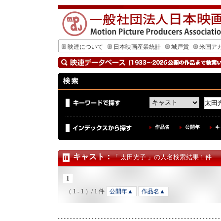
映連について
日本映画産業統計
城戸賞
米国ア
作品名
公開年
キ
キャスト
：
「 太田光子 」の人名検索結果 1 件
1
（ 1 - 1 ）/ 1 件
公開年▲
作品名▲