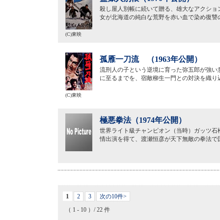
殺し屋人別帳に続いて贈る、雄大なアクショ
女が北海道の純白な荒野を赤い血で染め復讐
(C)東映
孤雁一刀流 （1963年公開）
流刑人の子という逆境に育った弥五郎が強い
に至るまでを、宿敵柳生一門との対決を織り
(C)東映
極悪拳法（1974年公開）
世界ライト級チャンピオン（当時）ガッツ石
情出演を得て、渡瀬恒彦が天下無敵の拳法で
1
2
3
次の10件>
（ 1 - 10 ）/ 22 件