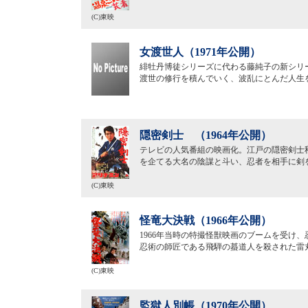
(C)東映
女渡世人（1971年公開）
緋牡丹博徒シリーズに代わる藤純子の新シリ
渡世の修行を積んでいく、波乱にとんだ人生
隠密剣士 （1964年公開）
テレビの人気番組の映画化。江戸の隠密剣士
を企てる大名の陰謀と斗い、忍者を相手に剣
(C)東映
怪竜大決戦（1966年公開）
1966年当時の特撮怪獣映画のブームを受け
忍術の師匠である飛騨の蟇道人を殺された雷
(C)東映
監獄人別帳（1970年公開）