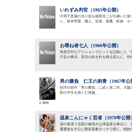
いれずみ判官（1965年公開）
片岡千恵蔵の当り役を鶴田浩二が引継いだ新
に、材木問屋、職人、芸者、夜鷹、町娘、や
お尋ね者七人（1966年公開）
奇想天外なアクションでヒットを記録した「
片足の拳法、盲目の吹き針を操る四人に、特
男の勝負 仁王の刺青（1967年公
好評の前作「男の勝負」に続く第二作。大阪
郎の半生を描く仁侠篇。
(C)東映
温泉こんにゃく芸者（1970年公開
湯の香漂う北陸の秘境片山津温泉を舞台に、
番勝負を中心に艶笑喜劇タッチで描く、軽妙