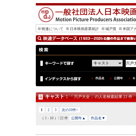
映連について
日本映画産業統計
城戸賞
米国ア
作品名
公開年
キ
キャスト
：
「 宍戸大全 」の人名検索結果 22 件
1
2
3
次の10件>
（ 1 - 10 ）/ 22 件
公開年▲
作品名▼